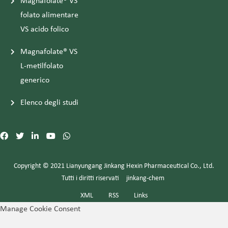
Magnafolate® VS
folato alimentare
VS acido folico
Magnafolate® VS
L-metilfolato
generico
Elenco degli studi
Copyright © 2021 Lianyungang Jinkang Hexin Pharmaceutical Co., Ltd.
Tutti i diritti riservati
jinkang-chem
XML
RSS
Links
Manage Cookie Consent